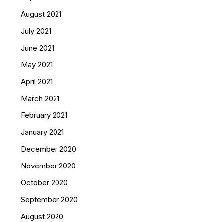
August 2021
July 2021
June 2021
May 2021
April 2021
March 2021
February 2021
January 2021
December 2020
November 2020
October 2020
September 2020
August 2020