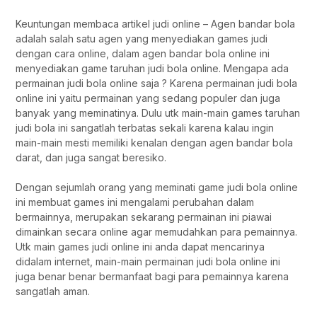
Keuntungan membaca artikel judi online – Agen bandar bola
adalah salah satu agen yang menyediakan games judi
dengan cara online, dalam agen bandar bola online ini
menyediakan game taruhan judi bola online. Mengapa ada
permainan judi bola online saja ? Karena permainan judi bola
online ini yaitu permainan yang sedang populer dan juga
banyak yang meminatinya. Dulu utk main-main games taruhan
judi bola ini sangatlah terbatas sekali karena kalau ingin
main-main mesti memiliki kenalan dengan agen bandar bola
darat, dan juga sangat beresiko.
Dengan sejumlah orang yang meminati game judi bola online
ini membuat games ini mengalami perubahan dalam
bermainnya, merupakan sekarang permainan ini piawai
dimainkan secara online agar memudahkan para pemainnya.
Utk main games judi online ini anda dapat mencarinya
didalam internet, main-main permainan judi bola online ini
juga benar benar bermanfaat bagi para pemainnya karena
sangatlah aman.