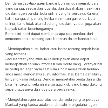
Dan dalam tiap-tiap agen bandar bola ini juga memiliki cara
yang sangat sesuai dan juga jitu, dan diusahakan main-main
didalam agen bandar bola online yang terpercaya. Karena
hal ini sangatlah penting ketika main-main game judi bola
online, kamu tidak akan dicurangi didalamnya dan juga akan
banyak sekali keuntungannya.
Berikut ini, kami dapat membahas apa saja manfaat dari
membaca artikel tentang cara bertaruh dalam bandar bola.
– Mendapatkan suatu kabar atau berita tentang sepak bola
yang terbaru
Jadi manfaat yang mula-mula merupakan anda dapat
mendapatkan sebuah informasi dan berita yang Teranyar hal
ini bertujuan agar pada saat kamu ingin memainkan taruhan
anda mesti mengetahui suatu informasi atau berita dari klub /
tim yang kamu dukung. Dengan mengetahui berita dari anda
bisa mengetahui seluruhnya tim atau klub yang kamu dukung
seperti situasinya dan juga para pemainnya.
– Mengetahui agen atau situs bandar bola yang terpercaya
Manfaat yang kedua adalah anda mahir mengetahui agen