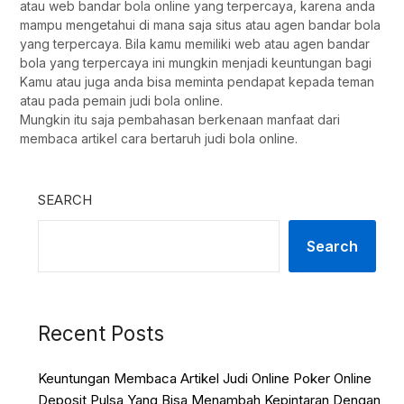
atau web bandar bola online yang terpercaya, karena anda
mampu mengetahui di mana saja situs atau agen bandar bola
yang terpercaya. Bila kamu memiliki web atau agen bandar
bola yang terpercaya ini mungkin menjadi keuntungan bagi
Kamu atau juga anda bisa meminta pendapat kepada teman
atau pada pemain judi bola online.
Mungkin itu saja pembahasan berkenaan manfaat dari
membaca artikel cara bertaruh judi bola online.
SEARCH
Search
Recent Posts
Keuntungan Membaca Artikel Judi Online Poker Online
Deposit Pulsa Yang Bisa Menambah Kepintaran Dengan