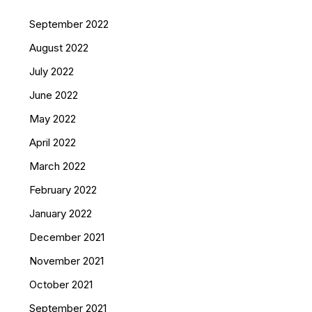
September 2022
August 2022
July 2022
June 2022
May 2022
April 2022
March 2022
February 2022
January 2022
December 2021
November 2021
October 2021
September 2021