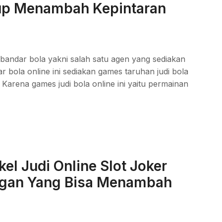
up Menambah Kepintaran
 bandar bola yakni salah satu agen yang sediakan
 bola online ini sediakan games taruhan judi bola
 Karena games judi bola online ini yaitu permainan
l Judi Online Slot Joker
ngan Yang Bisa Menambah