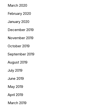
March 2020
February 2020
January 2020
December 2019
November 2019
October 2019
September 2019
August 2019
July 2019
June 2019
May 2019
April 2019
March 2019