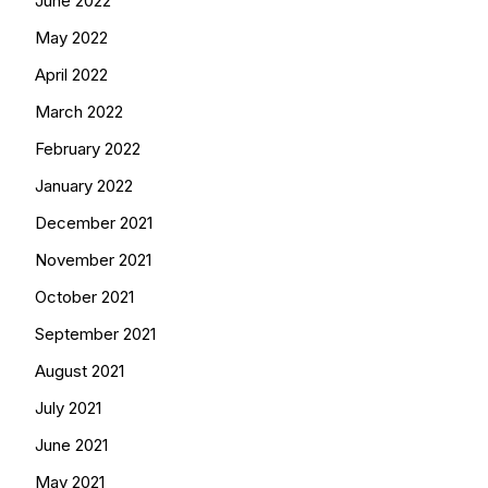
June 2022
May 2022
April 2022
March 2022
February 2022
January 2022
December 2021
November 2021
October 2021
September 2021
August 2021
July 2021
June 2021
May 2021