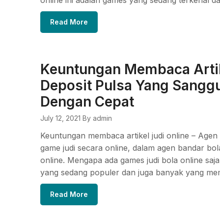
online ini adalah games yang sedang terkenal 
Read More
Keuntungan Membaca Artike
Deposit Pulsa Yang Sang
Dengan Cepat
July 12, 2021
By admin
Keuntungan membaca artikel judi online – Agen
game judi secara online, dalam agen bandar bol
online. Mengapa ada games judi bola online saja
yang sedang populer dan juga banyak yang me
Read More