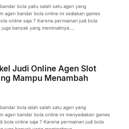
bandar bola yaitu salah satu agen yang
m agen bandar bola online ini sediakan games
bola online saja ? Karena permainan judi bola
an juga banyak yang meminatinya….
l Judi Online Agen Slot
Yang Mampu Menambah
bandar bola ialah salah satu agen yang
am agen bandar bola online ini menyediakan games
i bola online saja ? Karena permainan judi bola