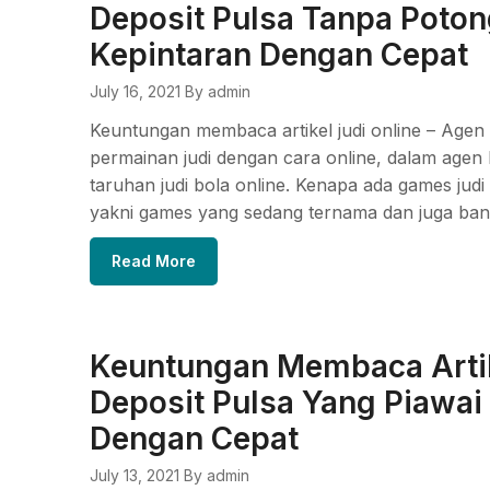
Deposit Pulsa Tanpa Pot
Kepintaran Dengan Cepat
July 16, 2021
By admin
Keuntungan membaca artikel judi online – Agen 
permainan judi dengan cara online, dalam agen
taruhan judi bola online. Kenapa ada games judi 
yakni games yang sedang ternama dan juga ba
Read More
Keuntungan Membaca Artik
Deposit Pulsa Yang Piawa
Dengan Cepat
July 13, 2021
By admin