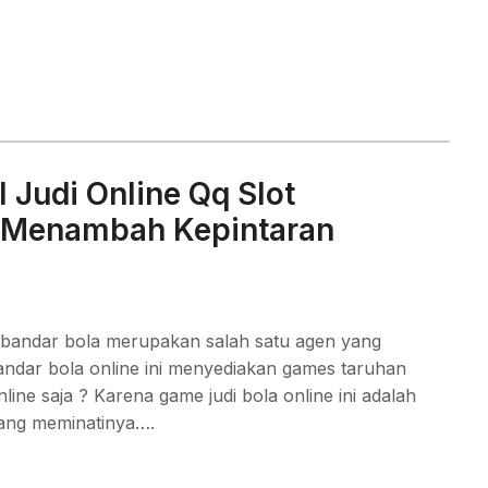
 Judi Online Qq Slot
i Menambah Kepintaran
n bandar bola merupakan salah satu agen yang
andar bola online ini menyediakan games taruhan
line saja ? Karena game judi bola online ini adalah
ang meminatinya….