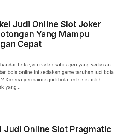
l Judi Online Slot Joker
 Potongan Yang Mampu
gan Cepat
bandar bola yaitu salah satu agen yang sediakan
r bola online ini sediakan game taruhan judi bola
? Karena permainan judi bola online ini ialah
yak yang…
 Judi Online Slot Pragmatic