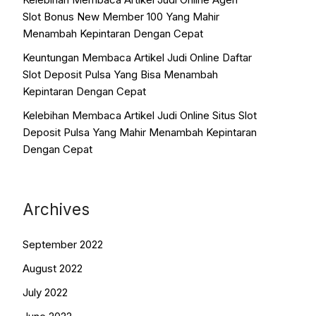
Slot Bonus New Member 100 Yang Mahir
Menambah Kepintaran Dengan Cepat
Keuntungan Membaca Artikel Judi Online Daftar
Slot Deposit Pulsa Yang Bisa Menambah
Kepintaran Dengan Cepat
Kelebihan Membaca Artikel Judi Online Situs Slot
Deposit Pulsa Yang Mahir Menambah Kepintaran
Dengan Cepat
Archives
September 2022
August 2022
July 2022