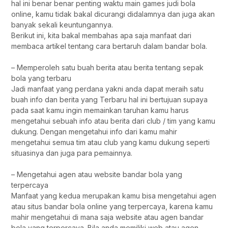
hal ini benar benar penting waktu main games judi bola
online, kamu tidak bakal dicurangi didalamnya dan juga akan
banyak sekali keuntungannya.
Berikut ini, kita bakal membahas apa saja manfaat dari
membaca artikel tentang cara bertaruh dalam bandar bola.
– Memperoleh satu buah berita atau berita tentang sepak
bola yang terbaru
Jadi manfaat yang perdana yakni anda dapat meraih satu
buah info dan berita yang Terbaru hal ini bertujuan supaya
pada saat kamu ingin memainkan taruhan kamu harus
mengetahui sebuah info atau berita dari club / tim yang kamu
dukung. Dengan mengetahui info dari kamu mahir
mengetahui semua tim atau club yang kamu dukung seperti
situasinya dan juga para pemainnya.
– Mengetahui agen atau website bandar bola yang
terpercaya
Manfaat yang kedua merupakan kamu bisa mengetahui agen
atau situs bandar bola online yang terpercaya, karena kamu
mahir mengetahui di mana saja website atau agen bandar
bola yang terpercaya. Bila anda memiliki web atau agen