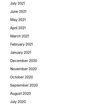
July 2021
June 2021
May 2021
April 2021
March 2021
February 2021
January 2021
December 2020
November 2020
October 2020
September 2020
August 2020
July 2020