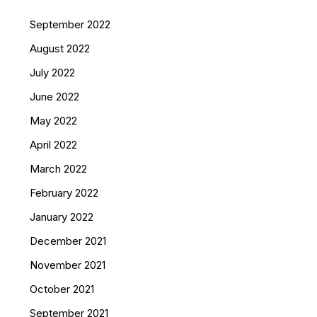
September 2022
August 2022
July 2022
June 2022
May 2022
April 2022
March 2022
February 2022
January 2022
December 2021
November 2021
October 2021
September 2021