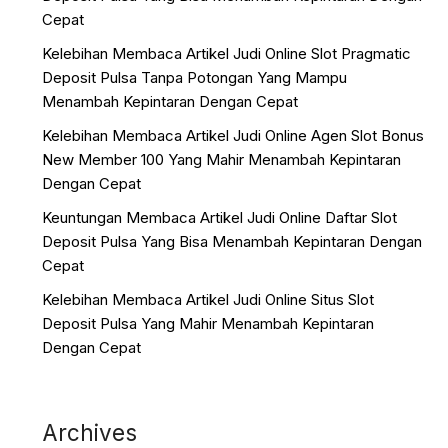
Cepat
Kelebihan Membaca Artikel Judi Online Slot Pragmatic
Deposit Pulsa Tanpa Potongan Yang Mampu
Menambah Kepintaran Dengan Cepat
Kelebihan Membaca Artikel Judi Online Agen Slot Bonus
New Member 100 Yang Mahir Menambah Kepintaran
Dengan Cepat
Keuntungan Membaca Artikel Judi Online Daftar Slot
Deposit Pulsa Yang Bisa Menambah Kepintaran Dengan
Cepat
Kelebihan Membaca Artikel Judi Online Situs Slot
Deposit Pulsa Yang Mahir Menambah Kepintaran
Dengan Cepat
Archives