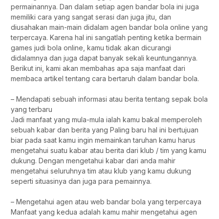
permainannya. Dan dalam setiap agen bandar bola ini juga
memiliki cara yang sangat serasi dan juga jitu, dan
diusahakan main-main didalam agen bandar bola online yang
terpercaya. Karena hal ini sangatlah penting ketika bermain
games judi bola online, kamu tidak akan dicurangi
didalamnya dan juga dapat banyak sekali keuntungannya.
Berikut ini, kami akan membahas apa saja manfaat dari
membaca artikel tentang cara bertaruh dalam bandar bola.
– Mendapati sebuah informasi atau berita tentang sepak bola
yang terbaru
Jadi manfaat yang mula-mula ialah kamu bakal memperoleh
sebuah kabar dan berita yang Paling baru hal ini bertujuan
biar pada saat kamu ingin memainkan taruhan kamu harus
mengetahui suatu kabar atau berita dari klub / tim yang kamu
dukung. Dengan mengetahui kabar dari anda mahir
mengetahui seluruhnya tim atau klub yang kamu dukung
seperti situasinya dan juga para pemainnya.
– Mengetahui agen atau web bandar bola yang terpercaya
Manfaat yang kedua adalah kamu mahir mengetahui agen