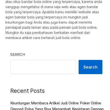
atau situs bandar bola online yang terpercaya, karena anda
sanggup mengetahui di mana saja web atau agen bandar
bola yang terpercaya. Apabila kamu memiliki website atau
agen bandar bola yang terpercaya ini mungkin jadi
keuntungan bagi Anda atau juga kamu dapat meminta
pendapat pada teman atau pada pemain judi bola online.
Mungkin itu saja pembahasan berkaitan manfaat dari
membaca artikel cara bertaruh judi bola online.
SEARCH
Search
Recent Posts
Keuntungan Membaca Artikel Judi Online Poker Online
Deposit Pulsa Yang Bisa Menambah Kepintaran Dengan