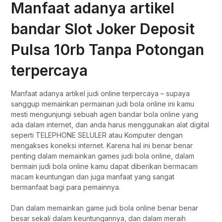
Manfaat adanya artikel
bandar Slot Joker Deposit
Pulsa 10rb Tanpa Potongan
terpercaya
Manfaat adanya artikel judi online terpercaya – supaya
sanggup memainkan permainan judi bola online ini kamu
mesti mengunjungi sebuah agen bandar bola online yang
ada dalam internet, dan anda harus menggunakan alat digital
seperti TELEPHONE SELULER atau Komputer dengan
mengakses koneksi internet. Karena hal ini benar benar
penting dalam memainkan games judi bola online, dalam
bermain judi bola online kamu dapat diberikan bermacam
macam keuntungan dan juga manfaat yang sangat
bermanfaat bagi para pemainnya.
Dan dalam memainkan game judi bola online benar benar
besar sekali dalam keuntungannya, dan dalam meraih