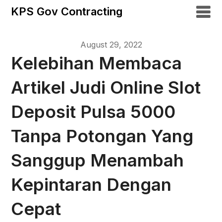
KPS Gov Contracting
August 29, 2022
Kelebihan Membaca
Artikel Judi Online Slot
Deposit Pulsa 5000
Tanpa Potongan Yang
Sanggup Menambah
Kepintaran Dengan
Cepat