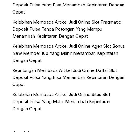
Deposit Pulsa Yang Bisa Menambah Kepintaran Dengan
Cepat
Kelebihan Membaca Artikel Judi Online Slot Pragmatic
Deposit Pulsa Tanpa Potongan Yang Mampu
Menambah Kepintaran Dengan Cepat
Kelebihan Membaca Artikel Judi Online Agen Slot Bonus
New Member 100 Yang Mahir Menambah Kepintaran
Dengan Cepat
Keuntungan Membaca Artikel Judi Online Daftar Slot
Deposit Pulsa Yang Bisa Menambah Kepintaran Dengan
Cepat
Kelebihan Membaca Artikel Judi Online Situs Slot
Deposit Pulsa Yang Mahir Menambah Kepintaran
Dengan Cepat