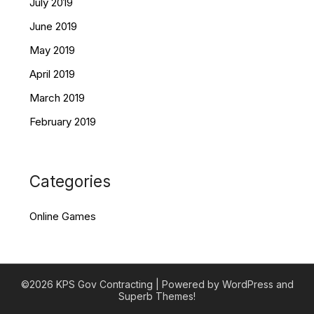
July 2019
June 2019
May 2019
April 2019
March 2019
February 2019
Categories
Online Games
©2026 KPS Gov Contracting
| Powered by WordPress and
Superb Themes!