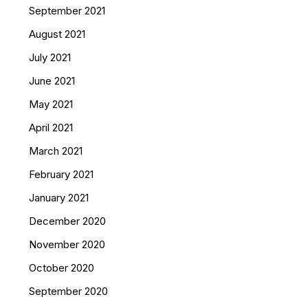
September 2021
August 2021
July 2021
June 2021
May 2021
April 2021
March 2021
February 2021
January 2021
December 2020
November 2020
October 2020
September 2020