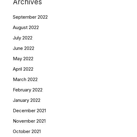
Archives
September 2022
August 2022
July 2022
June 2022
May 2022
April 2022
March 2022
February 2022
January 2022
December 2021
November 2021
October 2021