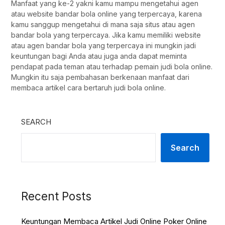
Manfaat yang ke-2 yakni kamu mampu mengetahui agen
atau website bandar bola online yang terpercaya, karena
kamu sanggup mengetahui di mana saja situs atau agen
bandar bola yang terpercaya. Jika kamu memiliki website
atau agen bandar bola yang terpercaya ini mungkin jadi
keuntungan bagi Anda atau juga anda dapat meminta
pendapat pada teman atau terhadap pemain judi bola online.
Mungkin itu saja pembahasan berkenaan manfaat dari
membaca artikel cara bertaruh judi bola online.
SEARCH
Search
Recent Posts
Keuntungan Membaca Artikel Judi Online Poker Online