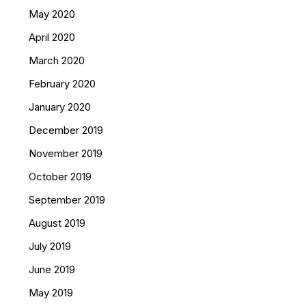
May 2020
April 2020
March 2020
February 2020
January 2020
December 2019
November 2019
October 2019
September 2019
August 2019
July 2019
June 2019
May 2019