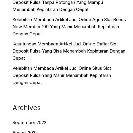
Deposit Pulsa Tanpa Potongan Yang Mampu
Menambah Kepintaran Dengan Cepat
Kelebihan Membaca Artikel Judi Online Agen Slot Bonus
New Member 100 Yang Mahir Menambah Kepintaran
Dengan Cepat
Keuntungan Membaca Artikel Judi Online Daftar Slot
Deposit Pulsa Yang Bisa Menambah Kepintaran Dengan
Cepat
Kelebihan Membaca Artikel Judi Online Situs Slot
Deposit Pulsa Yang Mahir Menambah Kepintaran
Dengan Cepat
Archives
September 2022
August 2022