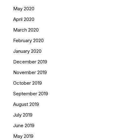
May 2020
April 2020
March 2020
February 2020
January 2020
December 2019
November 2019
October 2019
September 2019
August 2019
July 2019
June 2019
May 2019