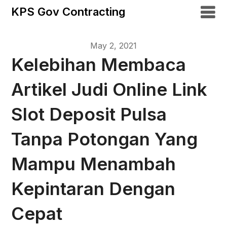
KPS Gov Contracting
May 2, 2021
Kelebihan Membaca
Artikel Judi Online Link
Slot Deposit Pulsa
Tanpa Potongan Yang
Mampu Menambah
Kepintaran Dengan
Cepat