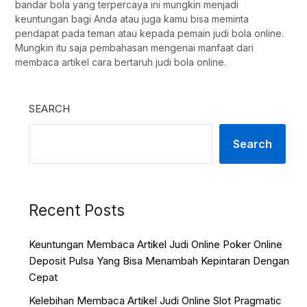
bandar bola yang terpercaya ini mungkin menjadi
keuntungan bagi Anda atau juga kamu bisa meminta
pendapat pada teman atau kepada pemain judi bola online.
Mungkin itu saja pembahasan mengenai manfaat dari
membaca artikel cara bertaruh judi bola online.
SEARCH
Search
Recent Posts
Keuntungan Membaca Artikel Judi Online Poker Online
Deposit Pulsa Yang Bisa Menambah Kepintaran Dengan
Cepat
Kelebihan Membaca Artikel Judi Online Slot Pragmatic