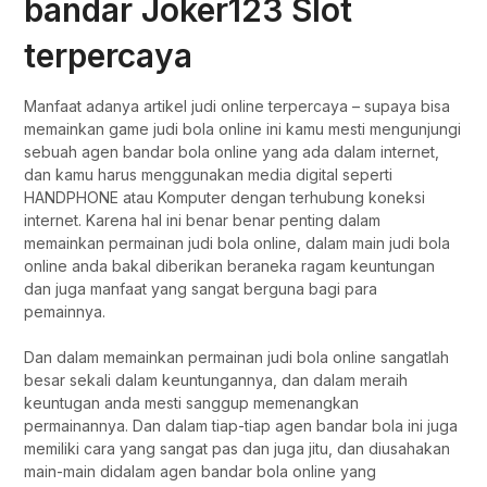
bandar Joker123 Slot
terpercaya
Manfaat adanya artikel judi online terpercaya – supaya bisa
memainkan game judi bola online ini kamu mesti mengunjungi
sebuah agen bandar bola online yang ada dalam internet,
dan kamu harus menggunakan media digital seperti
HANDPHONE atau Komputer dengan terhubung koneksi
internet. Karena hal ini benar benar penting dalam
memainkan permainan judi bola online, dalam main judi bola
online anda bakal diberikan beraneka ragam keuntungan
dan juga manfaat yang sangat berguna bagi para
pemainnya.
Dan dalam memainkan permainan judi bola online sangatlah
besar sekali dalam keuntungannya, dan dalam meraih
keuntugan anda mesti sanggup memenangkan
permainannya. Dan dalam tiap-tiap agen bandar bola ini juga
memiliki cara yang sangat pas dan juga jitu, dan diusahakan
main-main didalam agen bandar bola online yang