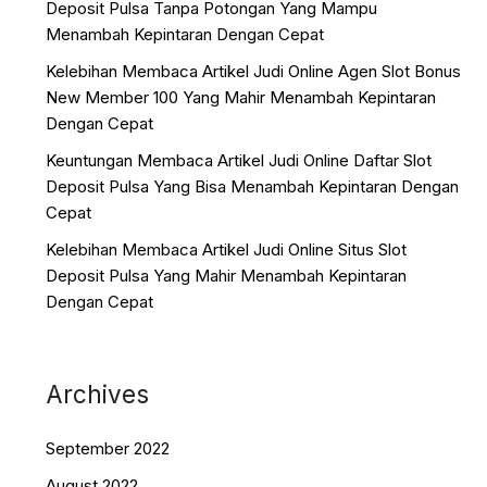
Deposit Pulsa Tanpa Potongan Yang Mampu
Menambah Kepintaran Dengan Cepat
Kelebihan Membaca Artikel Judi Online Agen Slot Bonus
New Member 100 Yang Mahir Menambah Kepintaran
Dengan Cepat
Keuntungan Membaca Artikel Judi Online Daftar Slot
Deposit Pulsa Yang Bisa Menambah Kepintaran Dengan
Cepat
Kelebihan Membaca Artikel Judi Online Situs Slot
Deposit Pulsa Yang Mahir Menambah Kepintaran
Dengan Cepat
Archives
September 2022
August 2022