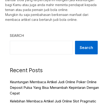
bagi Kamu atau juga anda mahir meminta pendapat kepada
teman atau pada pemain judi bola online.
Mungkin itu saja pembahasan berkenaan manfaat dari
membaca artikel cara bertaruh judi bola online.
SEARCH
Search
Recent Posts
Keuntungan Membaca Artikel Judi Online Poker Online
Deposit Pulsa Yang Bisa Menambah Kepintaran Dengan
Cepat
Kelebihan Membaca Artikel Judi Online Slot Pragmatic