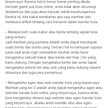
terpercaya. Karena hal ini benar benar penting dikala
bermain game judi bola online, anda tidak akan dicurangi
didalamnya dan juga akan banyak sekali keuntungannya.
Berikut ini, kita bakal membahas apa saja manfaat dari
membaca artikel tentang cara bertaruh dalam bandar bola.
– Memperoleh suatu kabar atau berita tentang sepak bola
yang terbaru
Jadi manfaat yang pertama adalah anda dapat mendapati
suatu berita dan berita yang Terbaru hal ini bertujuan supaya
pada saat anda ingin memainkan taruhan anda harus
mengetahui sebuah kabar atau berita dari klub / tim yang
kamu dukung. Dengan mengetahui berita dari anda dapat
mengetahui seluruh tim atau club yang kamu dukung seperti
situasinya dan juga para pemainnya.
– Mengetahui agen atau web bandar bola yang terpercaya
Manfaat yang ke-2 adalah anda dapat mengetahui agen atau
website bandar bola online yang terpercaya, karena anda
bisa mengetahui dimana saja website atau agen bandar bola
yang terpercaya. Jikalau anda memiliki situs atau agen
bandar bola yang terpercaya ini mungkin jadi keuntungan