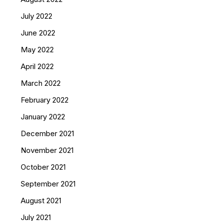
July 2022
June 2022
May 2022
April 2022
March 2022
February 2022
January 2022
December 2021
November 2021
October 2021
September 2021
August 2021
July 2021