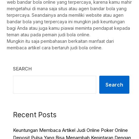
web bandar bola online yang terpercaya, karena kamu mahir
mengetahui di mana saja situs atau agen bandar bola yang
terpercaya. Seandainya anda memiliki website atau agen
bandar bola yang terpercaya ini mungkin jadi keuntungan
bagi Anda atau juga kamu piawai meminta pendapat kepada
teman atau pada pemain judi bola online.
Mungkin itu saja pembahasan berkaitan manfaat dari
membaca artikel cara bertaruh judi bola online.
SEARCH
Search
Recent Posts
Keuntungan Membaca Artikel Judi Online Poker Online
Deposit Pulsa Yang Bisa Menambah Kepintaran Dengan