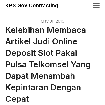
KPS Gov Contracting
May 31, 2019
Kelebihan Membaca
Artikel Judi Online
Deposit Slot Pakai
Pulsa Telkomsel Yang
Dapat Menambah
Kepintaran Dengan
Cepat