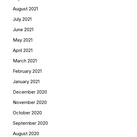
August 2021
July 2021
June 2021
May 2021
April 2021
March 2021
February 2021
January 2021
December 2020
November 2020
October 2020
September 2020
August 2020