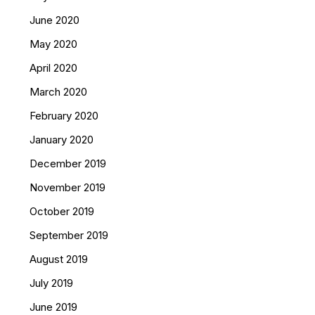
June 2020
May 2020
April 2020
March 2020
February 2020
January 2020
December 2019
November 2019
October 2019
September 2019
August 2019
July 2019
June 2019