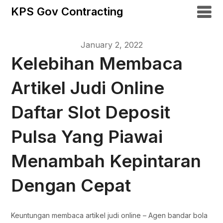
KPS Gov Contracting
January 2, 2022
Kelebihan Membaca
Artikel Judi Online
Daftar Slot Deposit
Pulsa Yang Piawai
Menambah Kepintaran
Dengan Cepat
Keuntungan membaca artikel judi online – Agen bandar bola