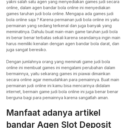
yakni salah satu agen yang menyediakan games judi secara
online, dalam agen bandar bola online ini menyediakan
games taruhan judi bola online. Mengapa ada games judi
bola online saja ? Karena permainan judi bola online ini yaitu
permainan yang sedang terkenal dan juga banyak yang
meminatinya. Dahulu buat main-main game taruhan judi bola
ini benar benar terbatas sekali karena seandainya ingin main
harus memiliki kenalan dengan agen bandar bola darat, dan
juga sangat beresiko.
Dengan jumlahnya orang yang meminati game judi bola
online ini membuat games ini mengalami perubahan dalam
bermainnya, yaitu sekarang games ini piawai dimainkan
secara online agar memudahkan para pemainnya. Buat main
permainan judi online ini kamu bisa mencarinya didalam
internet, bermain game judi bola online ini juga benar benar
berguna bagi para pemainnya karena sangatlah aman.
Manfaat adanya artikel
bandar Agen Slot Deposit