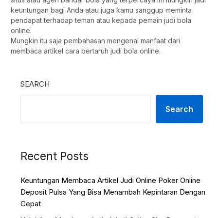
keuntungan bagi Anda atau juga kamu sanggup meminta
pendapat terhadap teman atau kepada pemain judi bola
online.
Mungkin itu saja pembahasan mengenai manfaat dari
membaca artikel cara bertaruh judi bola online.
SEARCH
Search
Recent Posts
Keuntungan Membaca Artikel Judi Online Poker Online
Deposit Pulsa Yang Bisa Menambah Kepintaran Dengan
Cepat