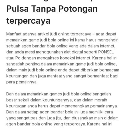
Pulsa Tanpa Potongan
terpercaya
Manfaat adanya artikel judi online terpercaya – agar dapat
memainkan game judi bola online ini kamu harus mengahdiri
sebuah agen bandar bola online yang ada dalam internet,
dan anda mesti menggunakan alat digital seperti PONSEL
atau Pc dengan mengakses koneksi internet. Karena hal ini
sangatlah penting dalam memainkan game judi bola online,
dalam main judi bola online anda dapat diberikan bermacam
keuntungan dan juga manfaat yang sangat bermanfaat bagi
para pemainnya.
Dan dalam memainkan games judi bola online sangatlah
besar sekali dalam keuntungannya, dan dalam meraih
keuntugan anda harus dapat memenangkan permainannya.
Dan dalam setiap agen bandar bola ini juga memiliki cara
yang sangat pas dan juga jitu, dan diusahakan main didalam
agen bandar bola online yang terpercaya. Karena hal ini