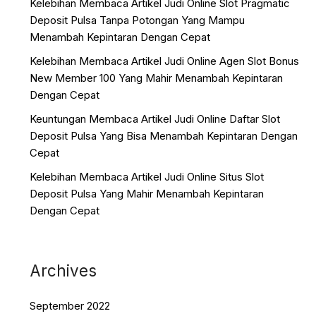
Kelebihan Membaca Artikel Judi Online Slot Pragmatic
Deposit Pulsa Tanpa Potongan Yang Mampu
Menambah Kepintaran Dengan Cepat
Kelebihan Membaca Artikel Judi Online Agen Slot Bonus
New Member 100 Yang Mahir Menambah Kepintaran
Dengan Cepat
Keuntungan Membaca Artikel Judi Online Daftar Slot
Deposit Pulsa Yang Bisa Menambah Kepintaran Dengan
Cepat
Kelebihan Membaca Artikel Judi Online Situs Slot
Deposit Pulsa Yang Mahir Menambah Kepintaran
Dengan Cepat
Archives
September 2022